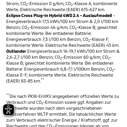
Strom; CO
-Emission 0 g/km; CO
-Klasse A; kombinierte
2
2
Werte. Elektrische Reichweite (EAER) 615-627 km.
Eclipse Cross Plug-in Hybrid 4WD 2.4 - Auslaufmodell
-
Energieverbrauch 17,5 kWh/100 km Strom & 2,0 l/100 km
Benzin; CO
-Emission 46 g/km; CO
-Klasse B; gewichtet
2
2
kombinierte Werte. Bei entladener Batterie:
Energieverbrauch 7,3 l/100 km Benzin; CO
-Klasse F;
2
kombinierte Werte. Elektrische Reichweite (EAER) 45 km.
Outlander
Energieverbrauch 16-19,1 kWh/100 km Strom &
2,6-2,7 l/100 km Benzin; CO
-Emission 60 g/km; CO
-
2
2
Klasse B; gewichtet kombinierte Werte. Bei entladener
Batterie: Energieverbrauch 6,8-7,1 l/100km Benzin; CO
-
2
Klasse E-F; kombinierte Werte. Elektrische Reichweite
**
(EAER) 83-85 km.
**
Die nach PKW-EnVKV angegebenen offiziellen Werte zu
Verbrauch und CO₂-Emission sowie ggf. Angaben zur
Reichweite wurden nach dem vorgeschriebenen
Messverfahren WLTP ermittelt. Die tatsächlichen Werte
zum Verbrauch elektrischer Energie / Kraftstoff, ggf. zur
Reichweite und den CO₂-Emissionen hängen ab von