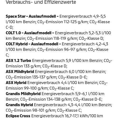
Verbrauchs- und Effizienzwerte
Space Star - Auslaufmodell -
Energieverbrauch 4,9-5,5
l/100 km Benzin; CO
-Emission 112-125 g/km; CO
-Klasse
2
2
C-D;
COLT 1.0 - Auslaufmodell -
Energieverbrauch 5,2-5,3 l/100
km Benzin; CO
-Emission 118-119 g/km; CO
-Klasse D;
2
2
COLT Hybrid - Auslaufmodell -
Energieverbrauch 4,2-4,3
l/100 km Benzin; CO
-Emission 96-97 g/km; CO
-Klasse
2
2
C;
ASX 1.2 Turbo
Energieverbrauch 5,9 l/100 km Benzin; CO
-
2
Emission 133 g/km; CO
-Klasse D;
2
ASX Mildhybrid
Energieverbrauch 6,0 l/100 km Benzin;
CO
-Emission 135-137 g/km; CO
-Klasse D-E;
2
2
ASX Hybrid
Energieverbrauch 4,4 l/100 km Benzin; CO
-
2
Emission 99-100 g/km; CO
-Klasse C;
2
Grandis Mildhybrid
Energieverbrauch 5,9-6,1 l/100 km
Benzin; CO
-Emission 134-138 g/km; CO
-Klasse D-E;
2
2
Grandis Hybrid
Energieverbrauch 4,3-4,4 l/100 km Benzin;
CO
-Emission 98-101 g/km; CO
-Klasse C;
2
2
Eclipse Cross
Energieverbrauch 16,7-17,1 kWh/100 km